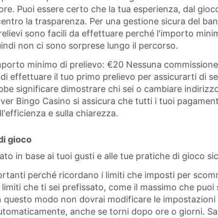
re. Puoi essere certo che la tua esperienza, dal gioco 
ntro la trasparenza. Per una gestione sicura del bankr
ievi sono facili da effettuare perché l'importo minimo d
uindi non ci sono sorprese lungo il percorso.
mporto minimo di prelievo: €20 Nessuna commissione 
di effettuare il tuo primo prelievo per assicurarti di se
rebbe significare dimostrare chi sei o cambiare indirizz
lover Bingo Casino si assicura che tutti i tuoi pagament
'efficienza e sulla chiarezza.
di gioco
o in base ai tuoi gusti e alle tue pratiche di gioco si
rtanti perché ricordano i limiti che imposti per scomm
i limiti che ti sei prefissato, come il massimo che pu
n questo modo non dovrai modificare le impostazioni o
i automaticamente, anche se torni dopo ore o giorni. S