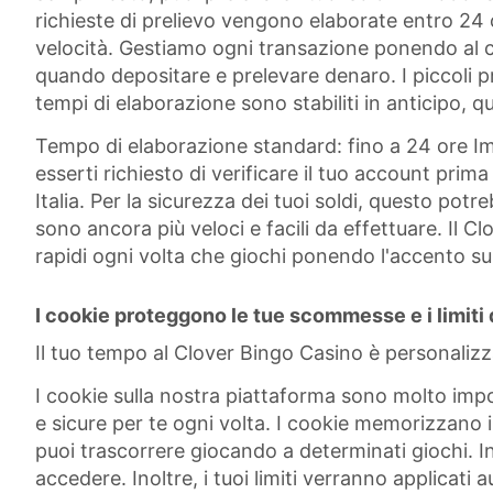
richieste di prelievo vengono elaborate entro 24 o
velocità. Gestiamo ogni transazione ponendo al ce
quando depositare e prelevare denaro. I piccoli prel
tempi di elaborazione sono stabiliti in anticipo, q
Tempo di elaborazione standard: fino a 24 ore I
esserti richiesto di verificare il tuo account prima 
Italia. Per la sicurezza dei tuoi soldi, questo pot
sono ancora più veloci e facili da effettuare. Il C
rapidi ogni volta che giochi ponendo l'accento sull
I cookie proteggono le tue scommesse e i limiti 
Il tuo tempo al Clover Bingo Casino è personalizzat
I cookie sulla nostra piattaforma sono molto impo
e sicure per te ogni volta. I cookie memorizzano 
puoi trascorrere giocando a determinati giochi. I
accedere. Inoltre, i tuoi limiti verranno applicat