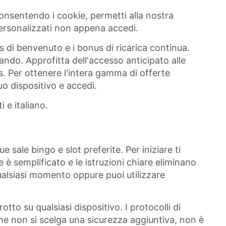
onsentendo i cookie, permetti alla nostra
personalizzati non appena accedi.
 di benvenuto e i bonus di ricarica continua.
ando. Approfitta dell'accesso anticipato alle
us. Per ottenere l'intera gamma di offerte
uo dispositivo e accedi.
i e italiano.
sale bingo e slot preferite. Per iniziare ti
e è semplificato e le istruzioni chiare eliminano
 qualsiasi momento oppure puoi utilizzare
to su qualsiasi dispositivo. I protocolli di
he non si scelga una sicurezza aggiuntiva, non è