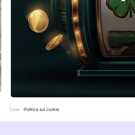
Casa
Politica sui cookie