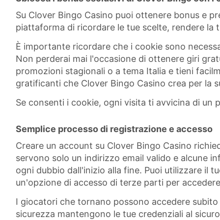
Su Clover Bingo Casino puoi ottenere bonus e pre
piattaforma di ricordare le tue scelte, rendere la
È importante ricordare che i cookie sono necessar
Non perderai mai l'occasione di ottenere giri gra
promozioni stagionali o a tema Italia e tieni faci
gratificanti che Clover Bingo Casino crea per la s
Se consenti i cookie, ogni visita ti avvicina di un 
Semplice processo di registrazione e accesso
Creare un account su Clover Bingo Casino richiede s
servono solo un indirizzo email valido e alcune inf
ogni dubbio dall'inizio alla fine. Puoi utilizzare 
un'opzione di accesso di terze parti per accedere
I giocatori che tornano possono accedere subito ai
sicurezza mantengono le tue credenziali al sicuro