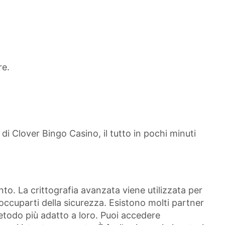
re.
 di Clover Bingo Casino, il tutto in pochi minuti
to. La crittografia avanzata viene utilizzata per
ccuparti della sicurezza. Esistono molti partner
etodo più adatto a loro. Puoi accedere