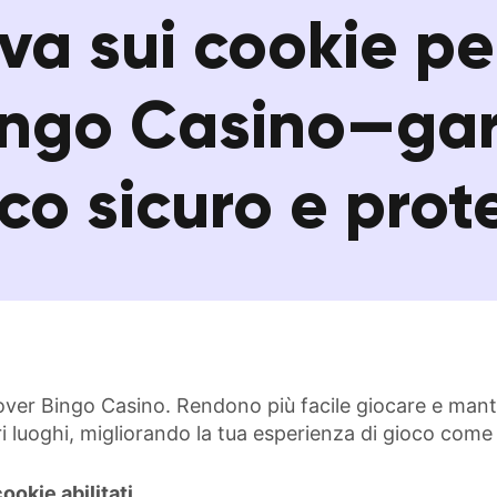
va sui cookie per
ingo Casino—gar
co sicuro e prot
lover Bingo Casino. Rendono più facile giocare e mant
altri luoghi, migliorando la tua esperienza di gioco come
ookie abilitati