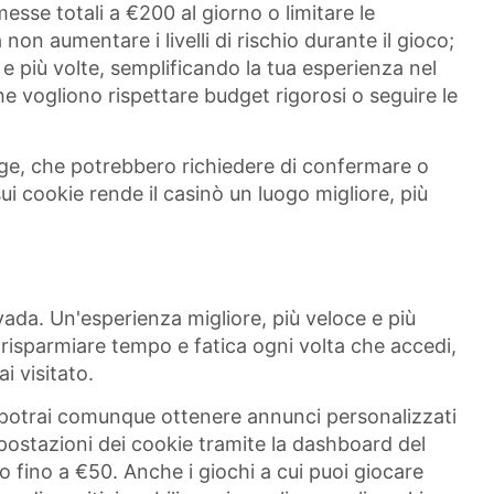
esse totali a €200 al giorno o limitare le
on aumentare i livelli di rischio durante il gioco;
 e più volte, semplificando la tua esperienza nel
e vogliono rispettare budget rigorosi o seguire le
legge, che potrebbero richiedere di confermare o
sui cookie rende il casinò un luogo migliore, più
vada. Un'esperienza migliore, più veloce e più
i risparmiare tempo e fatica ogni volta che accedi,
i visitato.
o potrai comunque ottenere annunci personalizzati
impostazioni dei cookie tramite la dashboard del
o fino a €50. Anche i giochi a cui puoi giocare