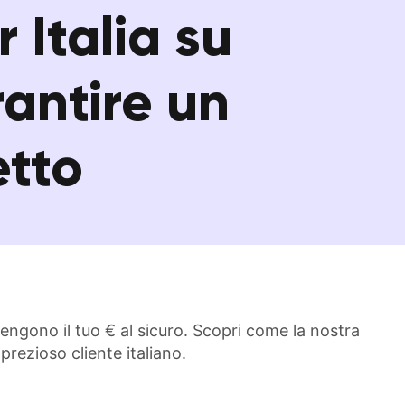
 Italia su
antire un
etto
engono il tuo € al sicuro. Scopri come la nostra
 prezioso cliente italiano.