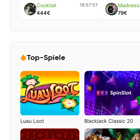
Cocktail
16:57:57
Madness
444€
79€
Top-Spiele
Luau Loot
Blackjack Classic 20