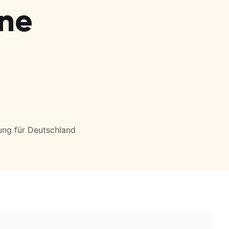
hne
n
ung für Deutschland