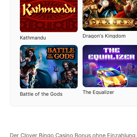
Dragon's Kingdom
Kathmandu
The Equalizer
Battle of the Gods
Der Clover Bingo Casino Bonus ohne Einzahlung e