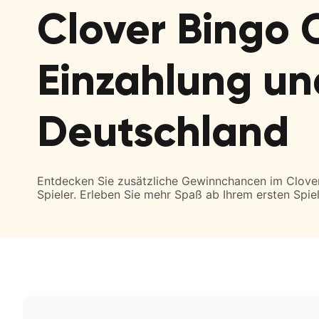
Clover Bingo 
Einzahlung und
Deutschland
Entdecken Sie zusätzliche Gewinnchancen im Clover
Spieler. Erleben Sie mehr Spaß ab Ihrem ersten Spiel