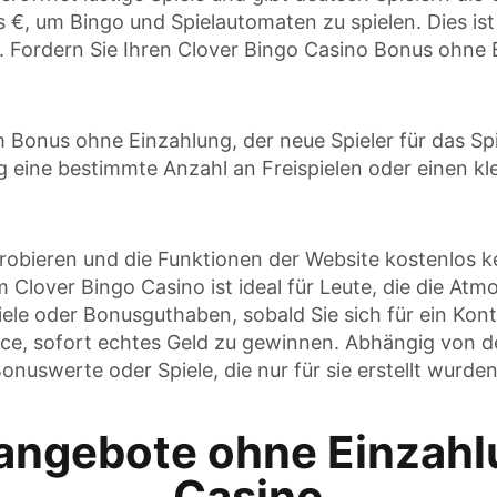
€, um Bingo und Spielautomaten zu spielen. Dies ist 
. Fordern Sie Ihren Clover Bingo Casino Bonus ohne E
 Bonus ohne Einzahlung, der neue Spieler für das Spie
ung eine bestimmte Anzahl an Freispielen oder einen 
robieren und die Funktionen der Website kostenlos 
Clover Bingo Casino ist ideal für Leute, die die At
piele oder Bonusguthaben, sobald Sie sich für ein Ko
nce, sofort echtes Geld zu gewinnen. Abhängig von 
nuswerte oder Spiele, die nur für sie erstellt wurden
angebote ohne Einzahl
Casino