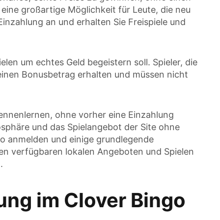
eine großartige Möglichkeit für Leute, die neu
inzahlung an und erhalten Sie Freispiele und
len um echtes Geld begeistern soll. Spieler, die
kleinen Bonusbetrag erhalten und müssen nicht
kennenlernen, ohne vorher eine Einzahlung
mosphäre und das Spielangebot der Site ohne
nto anmelden und einige grundlegende
den verfügbaren lokalen Angeboten und Spielen
.
ung im Clover Bingo