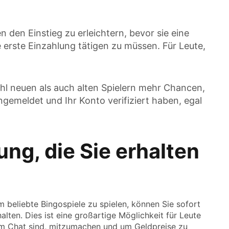
 den Einstieg zu erleichtern, bevor sie eine
erste Einzahlung tätigen zu müssen. Für Leute,
hl neuen als auch alten Spielern mehr Chancen,
gemeldet und Ihr Konto verifiziert haben, egal
ng, die Sie erhalten
m beliebte Bingospiele zu spielen, können Sie sofort
alten. Dies ist eine großartige Möglichkeit für Leute
im Chat sind, mitzumachen und um Geldpreise zu