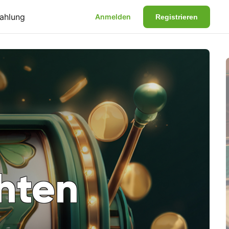
ahlung
Anmelden
Registrieren
hten