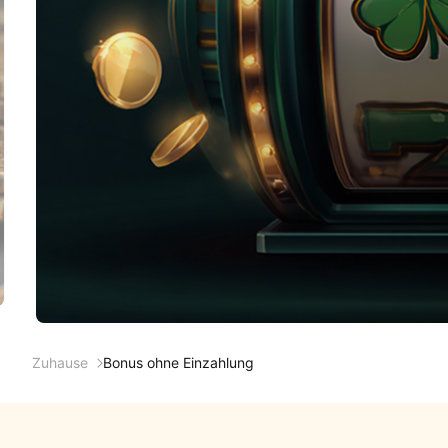
Zuhause
Bonus ohne Einzahlung