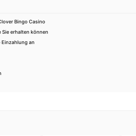
Clover Bingo Casino
 Sie erhalten können
e Einzahlung an
n
ie Bonusbedingungen
lungen
o Casino
e Einzahlung wissen müssen