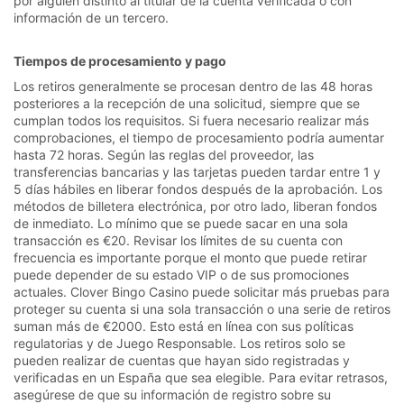
por alguien distinto al titular de la cuenta verificada o con
información de un tercero.
Tiempos de procesamiento y pago
Los retiros generalmente se procesan dentro de las 48 horas
posteriores a la recepción de una solicitud, siempre que se
cumplan todos los requisitos. Si fuera necesario realizar más
comprobaciones, el tiempo de procesamiento podría aumentar
hasta 72 horas. Según las reglas del proveedor, las
transferencias bancarias y las tarjetas pueden tardar entre 1 y
5 días hábiles en liberar fondos después de la aprobación. Los
métodos de billetera electrónica, por otro lado, liberan fondos
de inmediato. Lo mínimo que se puede sacar en una sola
transacción es €20. Revisar los límites de su cuenta con
frecuencia es importante porque el monto que puede retirar
puede depender de su estado VIP o de sus promociones
actuales. Clover Bingo Casino puede solicitar más pruebas para
proteger su cuenta si una sola transacción o una serie de retiros
suman más de €2000. Esto está en línea con sus políticas
regulatorias y de Juego Responsable. Los retiros solo se
pueden realizar de cuentas que hayan sido registradas y
verificadas en un España que sea elegible. Para evitar retrasos,
asegúrese de que su información de registro sobre su