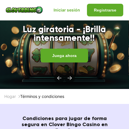
Iniciar sesión
Registrarse
Luz giratoria - ¡Brilla
intensamente!!
Juega ahora
Hogar
Términos y condiciones
Condiciones para jugar de forma
segura en Clover Bingo Casino en