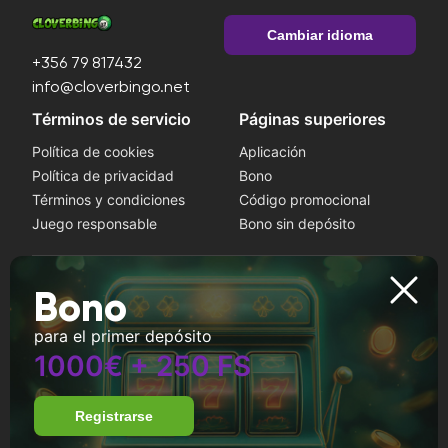
Cambiar idioma
+356 79 817432
info@cloverbingo.net
Términos de servicio
Páginas superiores
Política de cookies
Aplicación
Política de privacidad
Bono
Términos y condiciones
Código promocional
Juego responsable
Bono sin depósito
Juega seguro
Bono
Si nota síntomas de adicción al juego, busque ayuda de
para el primer depósito
un profesional. Este sitio web está destinado a usuarios
mayores de 18 años.
1000€ + 250 FS
Registrarse