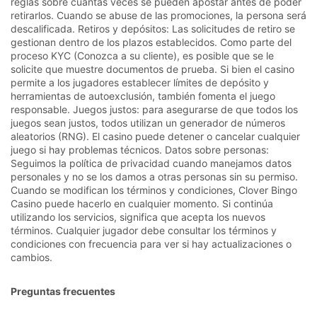
reglas sobre cuántas veces se pueden apostar antes de poder
retirarlos. Cuando se abuse de las promociones, la persona será
descalificada. Retiros y depósitos: Las solicitudes de retiro se
gestionan dentro de los plazos establecidos. Como parte del
proceso KYC (Conozca a su cliente), es posible que se le
solicite que muestre documentos de prueba. Si bien el casino
permite a los jugadores establecer límites de depósito y
herramientas de autoexclusión, también fomenta el juego
responsable. Juegos justos: para asegurarse de que todos los
juegos sean justos, todos utilizan un generador de números
aleatorios (RNG). El casino puede detener o cancelar cualquier
juego si hay problemas técnicos. Datos sobre personas:
Seguimos la política de privacidad cuando manejamos datos
personales y no se los damos a otras personas sin su permiso.
Cuando se modifican los términos y condiciones, Clover Bingo
Casino puede hacerlo en cualquier momento. Si continúa
utilizando los servicios, significa que acepta los nuevos
términos. Cualquier jugador debe consultar los términos y
condiciones con frecuencia para ver si hay actualizaciones o
cambios.
Preguntas frecuentes