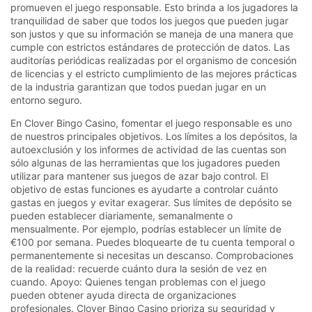
promueven el juego responsable. Esto brinda a los jugadores la
tranquilidad de saber que todos los juegos que pueden jugar
son justos y que su información se maneja de una manera que
cumple con estrictos estándares de protección de datos. Las
auditorías periódicas realizadas por el organismo de concesión
de licencias y el estricto cumplimiento de las mejores prácticas
de la industria garantizan que todos puedan jugar en un
entorno seguro.
En Clover Bingo Casino, fomentar el juego responsable es uno
de nuestros principales objetivos. Los límites a los depósitos, la
autoexclusión y los informes de actividad de las cuentas son
sólo algunas de las herramientas que los jugadores pueden
utilizar para mantener sus juegos de azar bajo control. El
objetivo de estas funciones es ayudarte a controlar cuánto
gastas en juegos y evitar exagerar. Sus límites de depósito se
pueden establecer diariamente, semanalmente o
mensualmente. Por ejemplo, podrías establecer un límite de
€100 por semana. Puedes bloquearte de tu cuenta temporal o
permanentemente si necesitas un descanso. Comprobaciones
de la realidad: recuerde cuánto dura la sesión de vez en
cuando. Apoyo: Quienes tengan problemas con el juego
pueden obtener ayuda directa de organizaciones
profesionales. Clover Bingo Casino prioriza su seguridad y