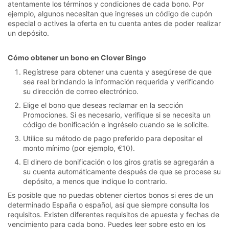
atentamente los términos y condiciones de cada bono. Por
ejemplo, algunos necesitan que ingreses un código de cupón
especial o actives la oferta en tu cuenta antes de poder realizar
un depósito.
Cómo obtener un bono en Clover Bingo
Regístrese para obtener una cuenta y asegúrese de que
sea real brindando la información requerida y verificando
su dirección de correo electrónico.
Elige el bono que deseas reclamar en la sección
Promociones. Si es necesario, verifique si se necesita un
código de bonificación e ingréselo cuando se le solicite.
Utilice su método de pago preferido para depositar el
monto mínimo (por ejemplo, €10).
El dinero de bonificación o los giros gratis se agregarán a
su cuenta automáticamente después de que se procese su
depósito, a menos que indique lo contrario.
Es posible que no puedas obtener ciertos bonos si eres de un
determinado España o español, así que siempre consulta los
requisitos. Existen diferentes requisitos de apuesta y fechas de
vencimiento para cada bono. Puedes leer sobre esto en los