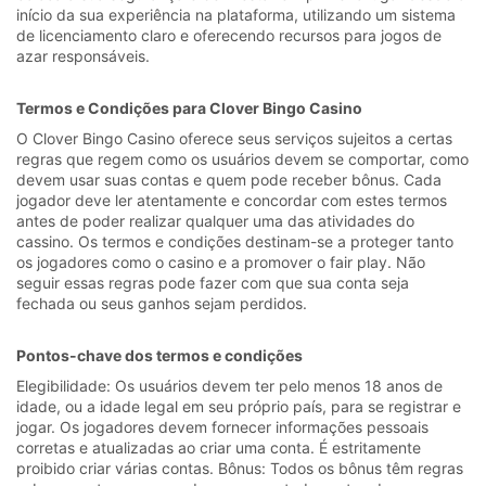
início da sua experiência na plataforma, utilizando um sistema
de licenciamento claro e oferecendo recursos para jogos de
azar responsáveis.
Termos e Condições para Clover Bingo Casino
O Clover Bingo Casino oferece seus serviços sujeitos a certas
regras que regem como os usuários devem se comportar, como
devem usar suas contas e quem pode receber bônus. Cada
jogador deve ler atentamente e concordar com estes termos
antes de poder realizar qualquer uma das atividades do
cassino. Os termos e condições destinam-se a proteger tanto
os jogadores como o casino e a promover o fair play. Não
seguir essas regras pode fazer com que sua conta seja
fechada ou seus ganhos sejam perdidos.
Pontos-chave dos termos e condições
Elegibilidade: Os usuários devem ter pelo menos 18 anos de
idade, ou a idade legal em seu próprio país, para se registrar e
jogar. Os jogadores devem fornecer informações pessoais
corretas e atualizadas ao criar uma conta. É estritamente
proibido criar várias contas. Bônus: Todos os bônus têm regras