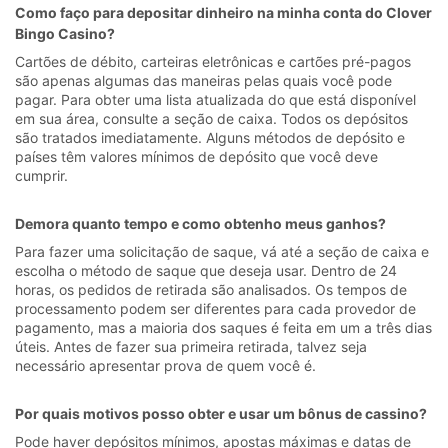
Como faço para depositar dinheiro na minha conta do Clover
Bingo Casino?
Cartões de débito, carteiras eletrônicas e cartões pré-pagos
são apenas algumas das maneiras pelas quais você pode
pagar. Para obter uma lista atualizada do que está disponível
em sua área, consulte a seção de caixa. Todos os depósitos
são tratados imediatamente. Alguns métodos de depósito e
países têm valores mínimos de depósito que você deve
cumprir.
Demora quanto tempo e como obtenho meus ganhos?
Para fazer uma solicitação de saque, vá até a seção de caixa e
escolha o método de saque que deseja usar. Dentro de 24
horas, os pedidos de retirada são analisados. Os tempos de
processamento podem ser diferentes para cada provedor de
pagamento, mas a maioria dos saques é feita em um a três dias
úteis. Antes de fazer sua primeira retirada, talvez seja
necessário apresentar prova de quem você é.
Por quais motivos posso obter e usar um bônus de cassino?
Pode haver depósitos mínimos, apostas máximas e datas de