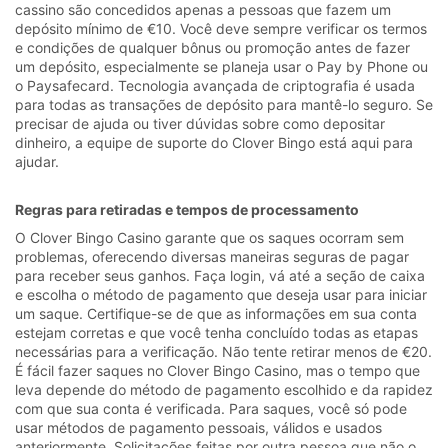
cassino são concedidos apenas a pessoas que fazem um
depósito mínimo de €10. Você deve sempre verificar os termos
e condições de qualquer bônus ou promoção antes de fazer
um depósito, especialmente se planeja usar o Pay by Phone ou
o Paysafecard. Tecnologia avançada de criptografia é usada
para todas as transações de depósito para mantê-lo seguro. Se
precisar de ajuda ou tiver dúvidas sobre como depositar
dinheiro, a equipe de suporte do Clover Bingo está aqui para
ajudar.
Regras para retiradas e tempos de processamento
O Clover Bingo Casino garante que os saques ocorram sem
problemas, oferecendo diversas maneiras seguras de pagar
para receber seus ganhos. Faça login, vá até a seção de caixa
e escolha o método de pagamento que deseja usar para iniciar
um saque. Certifique-se de que as informações em sua conta
estejam corretas e que você tenha concluído todas as etapas
necessárias para a verificação. Não tente retirar menos de €20.
É fácil fazer saques no Clover Bingo Casino, mas o tempo que
leva depende do método de pagamento escolhido e da rapidez
com que sua conta é verificada. Para saques, você só pode
usar métodos de pagamento pessoais, válidos e usados
anteriormente. Solicitações feitas por outra pessoa que não o