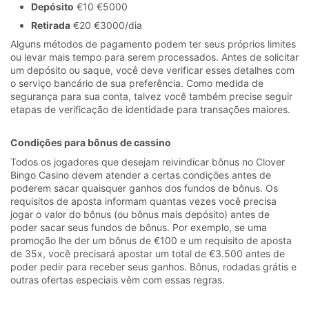
Depósito
€10 €5000
Retirada
€20 €3000/dia
Alguns métodos de pagamento podem ter seus próprios limites
ou levar mais tempo para serem processados. Antes de solicitar
um depósito ou saque, você deve verificar esses detalhes com
o serviço bancário de sua preferência. Como medida de
segurança para sua conta, talvez você também precise seguir
etapas de verificação de identidade para transações maiores.
Condições para bônus de cassino
Todos os jogadores que desejam reivindicar bônus no Clover
Bingo Casino devem atender a certas condições antes de
poderem sacar quaisquer ganhos dos fundos de bônus. Os
requisitos de aposta informam quantas vezes você precisa
jogar o valor do bônus (ou bônus mais depósito) antes de
poder sacar seus fundos de bônus. Por exemplo, se uma
promoção lhe der um bônus de €100 e um requisito de aposta
de 35x, você precisará apostar um total de €3.500 antes de
poder pedir para receber seus ganhos. Bônus, rodadas grátis e
outras ofertas especiais vêm com essas regras.