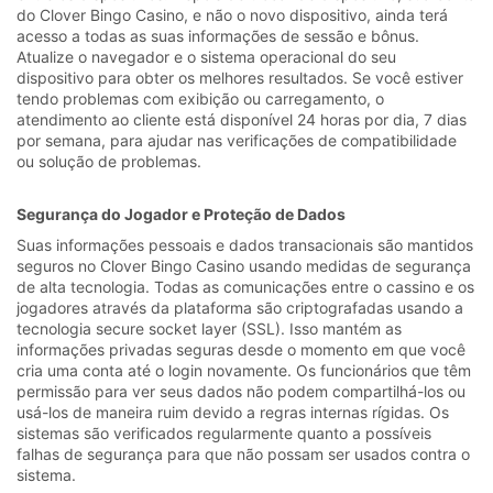
do Clover Bingo Casino, e não o novo dispositivo, ainda terá
acesso a todas as suas informações de sessão e bônus.
Atualize o navegador e o sistema operacional do seu
dispositivo para obter os melhores resultados. Se você estiver
tendo problemas com exibição ou carregamento, o
atendimento ao cliente está disponível 24 horas por dia, 7 dias
por semana, para ajudar nas verificações de compatibilidade
ou solução de problemas.
Segurança do Jogador e Proteção de Dados
Suas informações pessoais e dados transacionais são mantidos
seguros no Clover Bingo Casino usando medidas de segurança
de alta tecnologia. Todas as comunicações entre o cassino e os
jogadores através da plataforma são criptografadas usando a
tecnologia secure socket layer (SSL). Isso mantém as
informações privadas seguras desde o momento em que você
cria uma conta até o login novamente. Os funcionários que têm
permissão para ver seus dados não podem compartilhá-los ou
usá-los de maneira ruim devido a regras internas rígidas. Os
sistemas são verificados regularmente quanto a possíveis
falhas de segurança para que não possam ser usados contra o
sistema.