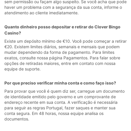
sem permissão ou façam algo suspeito. Se você acha que pode
haver um problema com a segurança da sua conta, informe o
atendimento ao cliente imediatamente.
Quanto dinheiro posso depositar e retirar do Clover Bingo
Casino?
Existe um depósito mínimo de €10. Você pode começar a retirar
€20. Existem limites diários, semanais e mensais que podem
mudar dependendo da forma de pagamento. Para limites
exatos, consulte nossa página Pagamentos. Para falar sobre
opções de retiradas maiores, entre em contato com nossa
equipe de suporte.
Por que preciso verificar minha conta e como faço isso?
Para provar que você é quem diz ser, carregue um documento
de identidade emitido pelo governo e um comprovante de
endereço recente em sua conta. A verificação é necessária
para seguir as regras Portugal, fazer saques e manter sua
conta segura. Em 48 horas, nossa equipe analisa os
documentos.