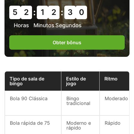
:
:
5
2
1
2
2
9
Horas
Minutos
Segundos
Obter bônus
Tipo de sala de
Estilo de
Ritmo
bingo
jogo
Bola 90 Clássica
Bingo
Moderado
tradicional
Bola rápida de 75
Moderno e
Rápido
rápido