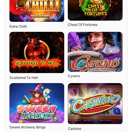
Chest Of Fortunes
Extra Chilli
Cyrano
Scattered To Hell
Sweet Alchemy Bingo
Aztec Treasure