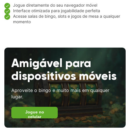
Jogue diretamente do seu navegador móvel
Interface otimizada para jogabilidade perfeita
Acesse salas de bingo, slots e jogos de mesa a qualquer
momento
Amigável para
dispositivos móveis
Aproveite o bingo e muito mais em qualquer
lugar.
Jogue no
celular