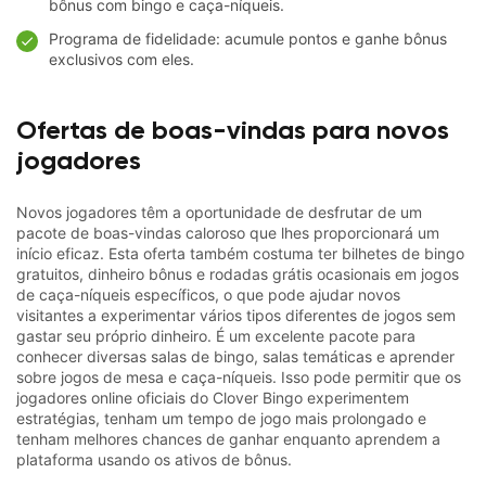
bônus com bingo e caça-níqueis.
Programa de fidelidade: acumule pontos e ganhe bônus
exclusivos com eles.
Ofertas de boas-vindas para novos
jogadores
Novos jogadores têm a oportunidade de desfrutar de um
pacote de boas-vindas caloroso que lhes proporcionará um
início eficaz. Esta oferta também costuma ter bilhetes de bingo
gratuitos, dinheiro bônus e rodadas grátis ocasionais em jogos
de caça-níqueis específicos, o que pode ajudar novos
visitantes a experimentar vários tipos diferentes de jogos sem
gastar seu próprio dinheiro. É um excelente pacote para
conhecer diversas salas de bingo, salas temáticas e aprender
sobre jogos de mesa e caça-níqueis. Isso pode permitir que os
jogadores online oficiais do Clover Bingo experimentem
estratégias, tenham um tempo de jogo mais prolongado e
tenham melhores chances de ganhar enquanto aprendem a
plataforma usando os ativos de bônus.