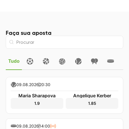
Faça sua aposta
Tudo
09.08.2026
20:30
Maria Sharapova
Angelique Kerber
1.9
1.85
09.08.2026
14:00