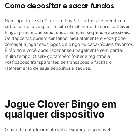
Como depositar e sacar fundos
Não importa se você prefere PayPal, cartões de crédito ou
outras carteiras digitais, o site oficial online do cassino Clover
Bingo garante que seus fundos estejam seguros e acessíveis.
Os depósitos podem ser feitos imediatamente e você pode
começar a jogar seus jogos de bingo ou caça-níqueis favoritos.
É rápido e você pode receber seu pagamento sem perder
muito tempo. O serviço também fornece registros e
notificações transparentes de transações e facilita o
rastreamento de seus depósitos e saques.
Jogue Clover Bingo em
qualquer dispositivo
O hub de entretenimento virtual suporta jogo móvel: