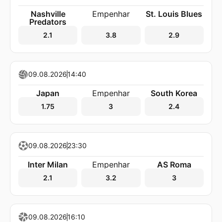
Nashville
Empenhar
St. Louis Blues
Predators
2.1
3.8
2.9
09.08.2026
14:40
Japan
Empenhar
South Korea
1.75
3
2.4
09.08.2026
23:30
Inter Milan
Empenhar
AS Roma
2.1
3.2
3
09.08.2026
16:10