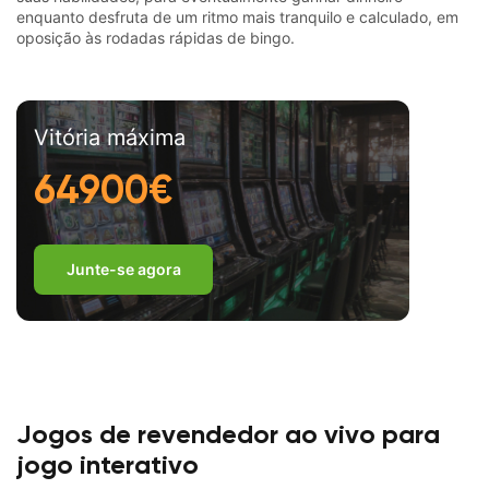
enquanto desfruta de um ritmo mais tranquilo e calculado, em
oposição às rodadas rápidas de bingo.
Vitória máxima
64900€
Junte-se agora
Jogos de revendedor ao vivo para
jogo interativo