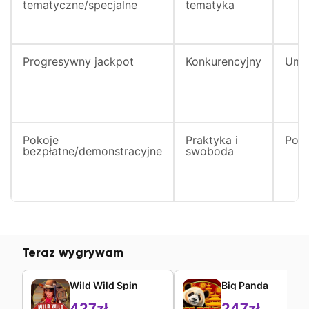
tematyczne/specjalne
tematyka
Progresywny jackpot
Konkurencyjny
Umi
Pokoje
Praktyka i
Pow
bezpłatne/demonstracyjne
swoboda
Teraz wygrywam
Wild Wild Spin
Big Panda
427zł
247zł