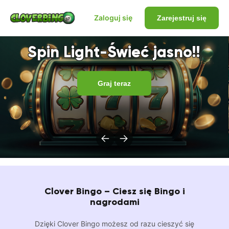
Zaloguj się
Zarejestruj się
Spin Light-Świeć jasno!!
Graj teraz
Clover Bingo – Ciesz się Bingo i
nagrodami
Dzięki Clover Bingo możesz od razu cieszyć się