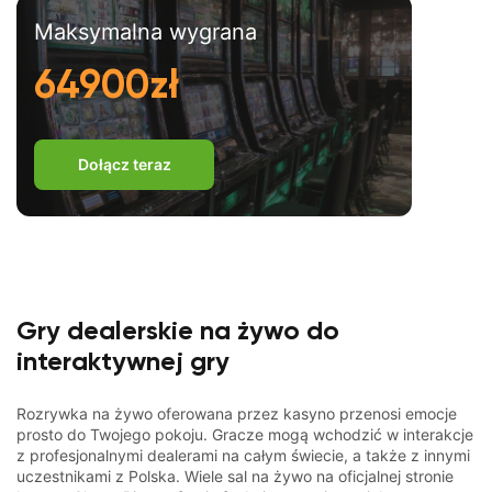
Maksymalna wygrana
64900zł
Dołącz teraz
Gry dealerskie na żywo do
interaktywnej gry
Rozrywka na żywo oferowana przez kasyno przenosi emocje
prosto do Twojego pokoju. Gracze mogą wchodzić w interakcje
z profesjonalnymi dealerami na całym świecie, a także z innymi
uczestnikami z Polska. Wiele sal na żywo na oficjalnej stronie