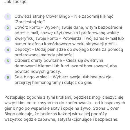
Jak zacząć:
Odwiedź stronę Clover Bingo – Nie zapomnij kliknąć
“Zarejestruj się.”
Utwórz konto – Wypełnij swoje dane, w tym bezpośredni
adres e-mail, nazwę użytkownika i preferowaną walutę.
Zweryfikuj swoje konto – Potwierdzi Twój adres e-mail lub
numer telefonu komórkowego w celu aktywacji profilu.
Depozyt – Dodaj pieniądze do swojego konta za pomocą
preferowanej metody płatności.
Odbierz oferty powitalne – Ciesz się świetnymi
darmowymi biletami lub funduszami bonusowymi, aby
powitać nowych graczy.
Sale bingo w sieci – Wybierz swoje ulubione pokoje,
przejrzyj harmonogramy i dołącz do gier.
Postępując zgodnie z tymi krokami, będziesz mógł cieszyć się
wszystkim, co to kasyno ma do zaoferowania – od klasycznych
gier bingo po wspaniałe sloty i opcje na żywo. Strona Clover
Bingo obiecuje, że podczas każdej wirtualnej podróży
wszystko będzie zabawne, satysfakcjonujące i bezpieczne.