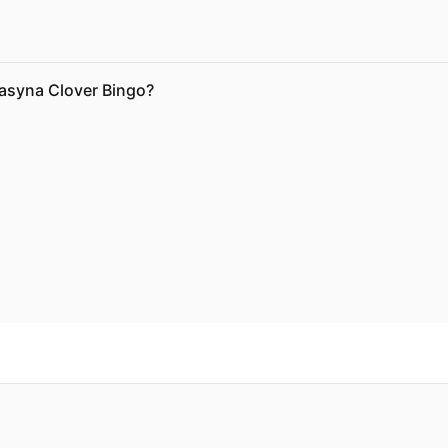
asyna Clover Bingo?