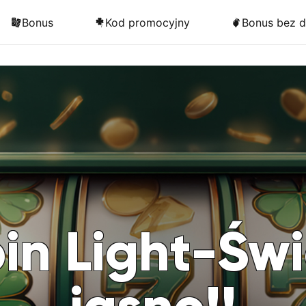
Bonus
Kod promocyjny
Bonus bez 
in Light-Św