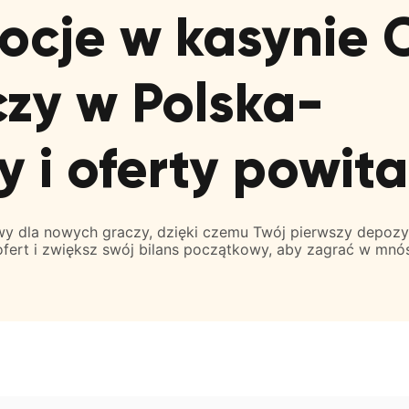
ocje w kasynie 
czy w Polska-
 i oferty powita
wy dla nowych graczy, dzięki czemu Twój pierwszy depozy
 ofert i zwiększ swój bilans początkowy, aby zagrać w mnó