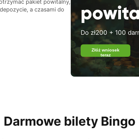
otrzymać pakiet powitalny,
powita
depozycie, a czasami do
Do zł200 + 100 da
Złóż wniosek
teraz
Darmowe bilety Bingo