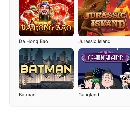
Da Hong Bao
Jurassic Island
Batman
Gangland