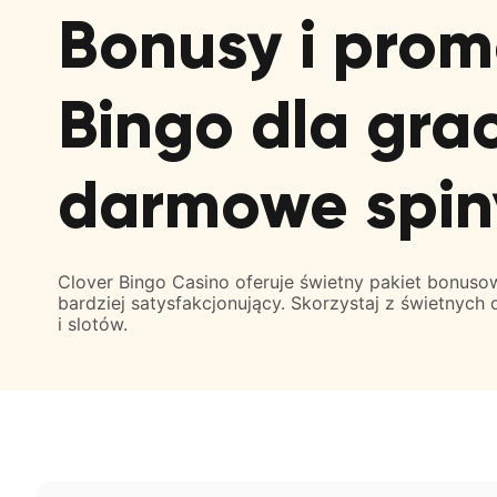
Bonusy i prom
Bingo dla gra
darmowe spiny
Clover Bingo Casino oferuje świetny pakiet bonuso
bardziej satysfakcjonujący. Skorzystaj z świetnych
i slotów.