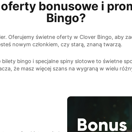
 oferty bonusowe i pro
Bingo?
r. Oferujemy świetne oferty w Clover Bingo, aby zac
jesteś nowym członkiem, czy starą, znaną twarzą.
lety bingo i specjalne spiny slotowe to świetne sp
acza, że masz więcej szans na wygraną w wielu różn
Bonus